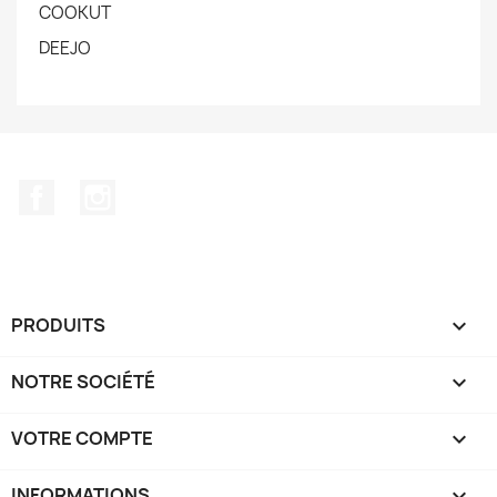
COOKUT
DEEJO
Facebook
Instagram
PRODUITS

NOTRE SOCIÉTÉ

VOTRE COMPTE

INFORMATIONS
keyboard_arrow_down