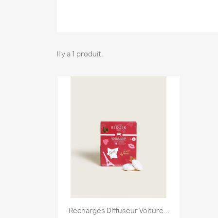
Il y a 1 produit.
Aperçu rapide

Recharges Diffuseur Voiture...